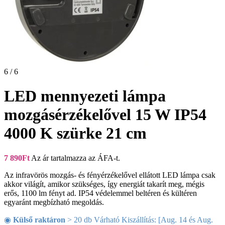
6 / 6
LED mennyezeti lámpa
mozgásérzékelővel 15 W IP54
4000 K szürke 21 cm
7 890
Ft
Az ár tartalmazza az ÁFA-t.
Az infravörös mozgás- és fényérzékelővel ellátott LED lámpa csak
akkor világít, amikor szükséges, így energiát takarít meg, mégis
erős, 1100 lm fényt ad. IP54 védelemmel beltéren és kültéren
egyaránt megbízható megoldás.
◉
Külső raktáron
> 20 db Várható Kiszállítás: [Aug. 14 és Aug.