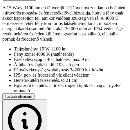
A 15 W-os, 1100 lumen fényerejű LED mennyezeti lámpa beépített
infravörös mozgás- és fényérzékelővel biztosítja, hogy a fény csak
akkor kapcsoljon fel, amikor valóban szükség van rá. A 4000 K
természetes fehér fény komfortos látásélményt kínál, miközben
energiatakarékosan működik akár 30 000 órán át. IP54 védettsége
révén beltéren és fedett kültéren egyaránt használható, ellenáll a
pornak és fröccsenő víznek.
Teljesítmény: 15 W, 1100 lm
Fény színe: 4000 K (natúr fehér)
Érzékelési szög: 140°, hatótáv: max. 9 m
Állítható világítási idő: 10 s – 5 perc
Fényérzékenység szabályozás 3–2000 lux között
IP54 por- és fröccsenő víz elleni védelem
Beltéri/kültéri felszerelés, Ø 21 cm
Egyszerű telepítés: tartozék rögzítő tiplik és magyar nyelvű
útmutató
Tovább olvasom
Ideális folyosók, bejáratok, garázsok vagy teraszok automatikus,
energiatakarékos megvilágításához.