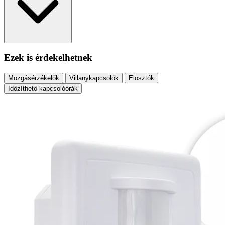
Ezek is érdekelhetnek
Mozgásérzékelők
Villanykapcsolók
Elosztók
Időzíthető kapcsolóórák