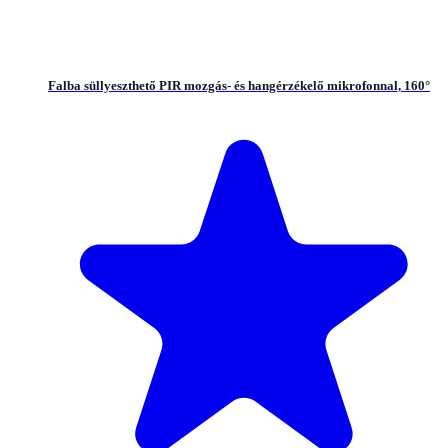
Falba süllyeszthető PIR mozgás- és hangérzékelő mikrofonnal, 160°