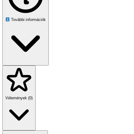
Max. terhelés: 3000 W (LED: 1500 W)
Kapcsolóáram: 20 A
Fényerő szabályzás: 2–100 lux
Bekapcsolási késleltetés: 1–2 s
További információk
Kikapcsolási késleltetés: 4–5 s
Szenzor védettség: IP65
Működési hőmérséklet: ‑20 °C – +40 °C
Saját fogyasztás: ≈0,5 W
A csomag tartalma
Maclean MCE83 alkonykapcsoló DIN sínre
IP65 külső fényérzékelő 1 m kábellel
Felhasználói kézikönyv
Válassza a Maclean MCE83 modellt, ha megbízható,
karbantartásmentes és pontos fényérzékelős vezérlést szeretne
otthona vagy vállalkozása világításához.
Vélemények (0)