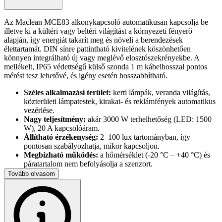
Az Maclean MCE83 alkonykapcsoló automatikusan kapcsolja be
illetve ki a kültéri vagy beltéri világítást a környezeti fényerő
alapján, így energiát takarít meg és növeli a berendezések
élettartamát. DIN sínre pattintható kivitelének köszönhetően
könnyen integrálható új vagy meglévő elosztószekrényekbe. A
mellékelt, IP65 védettségű külső szonda 1 m kábelhosszal pontos
mérést tesz lehetővé, és igény esetén hosszabbítható.
Széles alkalmazási terület:
kerti lámpák, veranda világítás,
közterületi lámpatestek, kirakat- és reklámfények automatikus
vezérlése.
Nagy teljesítmény:
akár 3000 W terhelhetőség (LED: 1500
W), 20 A kapcsolóáram.
Állítható érzékenység:
2–100 lux tartományban, így
pontosan szabályozhatja, mikor kapcsoljon.
Megbízható működés:
a hőmérséklet (-20 °C – +40 °C) és
páratartalom nem befolyásolja a szenzort.
Energiatakarékos:
mindössze 0,5 W saját fogyasztás
Tovább olvasom
működés közben.
Műszaki adatok
Tápfeszültség: 220-240 V AC, 50 Hz