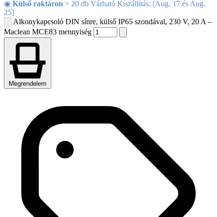
◉
Külső raktáron
> 20 db Várható Kiszállítás: [Aug. 17 és Aug.
25]
Alkonykapcsoló DIN sínre, külső IP65 szondával, 230 V, 20 A –
Maclean MCE83 mennyiség
Megrendelem