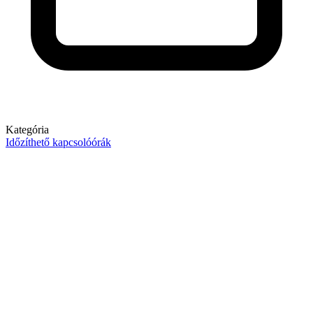
Kategória
Időzíthető kapcsolóórák