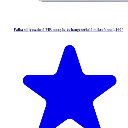
Falba süllyeszthető PIR mozgás- és hangérzékelő mikrofonnal, 160°