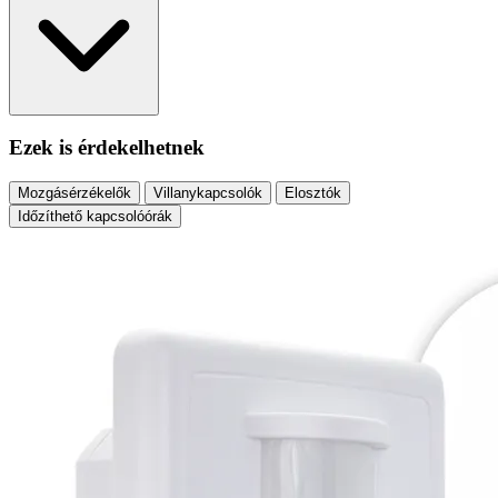
Ezek is érdekelhetnek
Mozgásérzékelők
Villanykapcsolók
Elosztók
Időzíthető kapcsolóórák