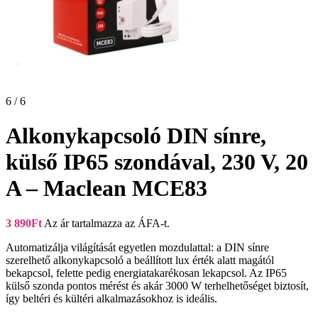
6 / 6
Alkonykapcsoló DIN sínre,
külső IP65 szondával, 230 V, 20
A – Maclean MCE83
3 890
Ft
Az ár tartalmazza az ÁFA-t.
Automatizálja világítását egyetlen mozdulattal: a DIN sínre
szerelhető alkonykapcsoló a beállított lux érték alatt magától
bekapcsol, felette pedig energiatakarékosan lekapcsol. Az IP65
külső szonda pontos mérést és akár 3000 W terhelhetőséget biztosít,
így beltéri és kültéri alkalmazásokhoz is ideális.