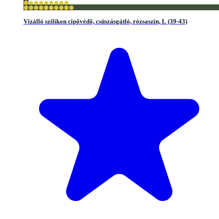
Vízálló szilikon cipővédő, csúszásgátló, rózsaszín, L (39-43)