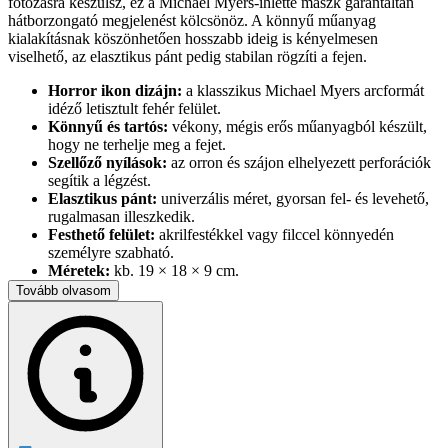
fotózásra készülsz, ez a Michael Myers-ihlette maszk garantáltan
hátborzongató megjelenést kölcsönöz. A könnyű műanyag
kialakításnak köszönhetően hosszabb ideig is kényelmesen
viselhető, az elasztikus pánt pedig stabilan rögzíti a fejen.
Horror ikon dizájn:
a klasszikus Michael Myers arcformát
idéző letisztult fehér felület.
Könnyű és tartós:
vékony, mégis erős műanyagból készült,
hogy ne terhelje meg a fejet.
Szellőző nyílások:
az orron és szájon elhelyezett perforációk
segítik a légzést.
Elasztikus pánt:
univerzális méret, gyorsan fel- és levehető,
rugalmasan illeszkedik.
Festhető felület:
akrilfestékkel vagy filccel könnyedén
személyre szabható.
Méretek:
kb. 19 × 18 × 9 cm.
Súly:
pehelykönnyű, alig érezhető viselet közben.
Tovább olvasom
Tökéletes választás cosplayhez, színházi előadáshoz vagy bármely
ijesztő rendezvényhez – tedd teljessé jelmezed egyetlen mozdulattal!