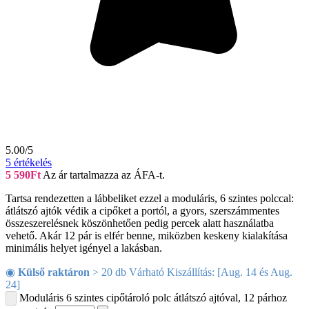
5.00/5
5
értékelés
5 590
Ft
Az ár tartalmazza az ÁFA-t.
Tartsa rendezetten a lábbeliket ezzel a moduláris, 6 szintes polccal:
átlátszó ajtók védik a cipőket a portól, a gyors, szerszámmentes
összeszerelésnek köszönhetően pedig percek alatt használatba
vehető. Akár 12 pár is elfér benne, miközben keskeny kialakítása
minimális helyet igényel a lakásban.
◉
Külső raktáron
> 20 db Várható Kiszállítás: [Aug. 14 és Aug.
24]
Moduláris 6 szintes cipőtároló polc átlátszó ajtóval, 12 párhoz