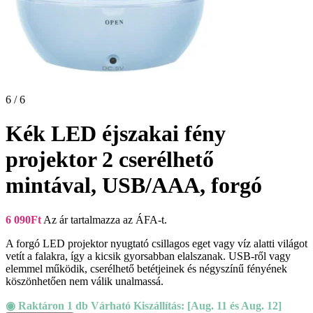
6 / 6
Kék LED éjszakai fény
projektor 2 cserélhető
mintával, USB/AAA, forgó
6 090
Ft
Az ár tartalmazza az ÁFA-t.
A forgó LED projektor nyugtató csillagos eget vagy víz alatti világot
vetít a falakra, így a kicsik gyorsabban elalszanak. USB-ről vagy
elemmel működik, cserélhető betétjeinek és négyszínű fényének
köszönhetően nem válik unalmassá.
◉ Raktáron 1 db Várható Kiszállítás: [Aug. 11 és Aug. 12]