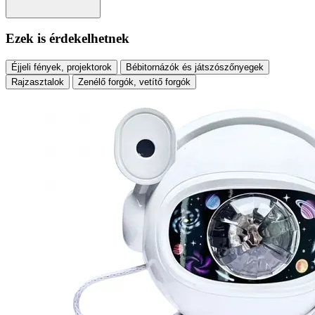
Ezek is érdekelhetnek
Éjjeli fények, projektorok
Bébitornázók és játszószőnyegek
Rajzasztalok
Zenélő forgók, vetítő forgók