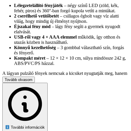
Lélegzetelállító fényjáték
– négy színű LED (zöld, kék,
fehér, piros) és 360°-ban forgó kupola vetíti a mintákat.
2 cserélhető vetítőbetét
– csillagos égbolt vagy víz alatti
világ, hogy mindig új élményt nyújtson.
Éjszakai fény mód
– lágy fény segíti a gyermek nyugodt
elalvását.
USB-ről vagy 4 × AAA elemmel
működik, így otthon és
utazás közben is használható.
Könnyű kezelhetőség
– 3 gombbal választható szín, forgás
és fényerő.
Kompakt méret
– 12 × 12 × 10 cm, súlya mindössze 242 g,
ABS/PVC/PS házzal.
A lágyan pulzáló fények nemcsak a kicsiket nyugtatják meg, hanem
romantikus, relaxáló fényforrásként is feldobják a felnőtt enteriőrt.
Tovább olvasom
A csomag tartalma
LED projektor (kék)
USB kábel
2 db vetítőbetét
Figyelem:
3 év alatti gyermekek számára nem ajánlott. Ne használja
felügyelet nélkül, és sérült kábellel ne üzemeltesse.
További információk