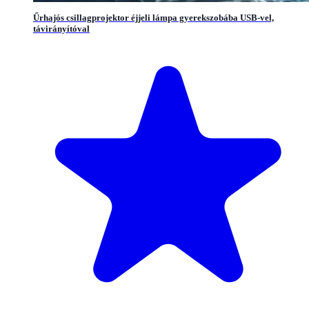
Űrhajós csillagprojektor éjjeli lámpa gyerekszobába USB-vel,
távirányítóval