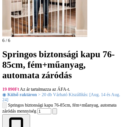
6 / 6
Springos biztonsági kapu 76-
85cm, fém+műanyag,
automata záródás
19 890
Ft
Az ár tartalmazza az ÁFA-t.
◉
Külső raktáron
> 20 db Várható Kiszállítás: [Aug. 14 és Aug.
24]
Springos biztonsági kapu 76-85cm, fém+műanyag, automata
záródás mennyiség