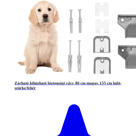
Zárható kihúzható biztonsági rács, 86 cm magas, 155 cm háló,
szürke/fehér