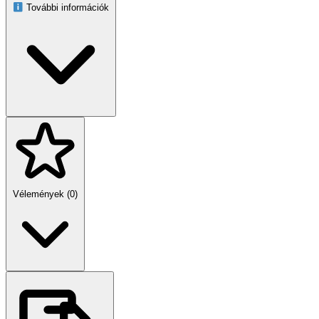
További információk
Anyag: alumínium, üveg
Tükör mérete: 60 cm
Súly: 2,9 kg
Csomag mérete: 65 x 65 x 5,5 cm
Vélemények (0)