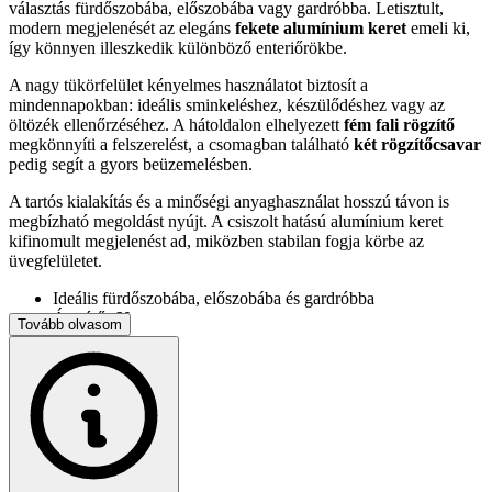
választás fürdőszobába, előszobába vagy gardróbba. Letisztult,
modern megjelenését az elegáns
fekete alumínium keret
emeli ki,
így könnyen illeszkedik különböző enteriőrökbe.
A nagy tükörfelület kényelmes használatot biztosít a
mindennapokban: ideális sminkeléshez, készülődéshez vagy az
öltözék ellenőrzéséhez. A hátoldalon elhelyezett
fém fali rögzítő
megkönnyíti a felszerelést, a csomagban található
két rögzítőcsavar
pedig segít a gyors beüzemelésben.
A tartós kialakítás és a minőségi anyaghasználat hosszú távon is
megbízható megoldást nyújt. A csiszolt hatású alumínium keret
kifinomult megjelenést ad, miközben stabilan fogja körbe az
üvegfelületet.
Ideális fürdőszobába, előszobába és gardróbba
Átmérő:
60 cm
Tovább olvasom
Tartós és stabil szerkezet
Fekete alumínium keret
Fém falirögzítő
2 db rögzítőcsavar
a csomagban
Keret vastagsága:
3 cm
Műszaki adatok:
Szín: fekete