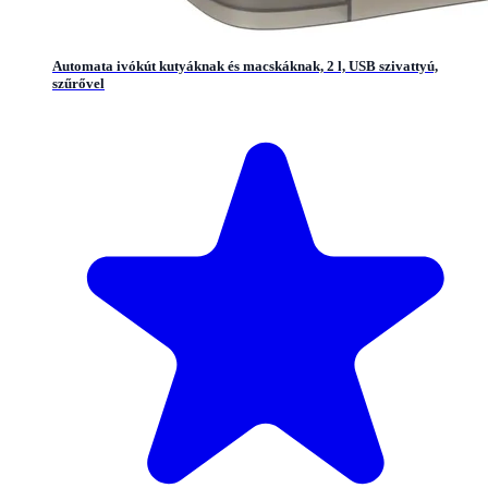
Automata ivókút kutyáknak és macskáknak, 2 l, USB szivattyú,
szűrővel