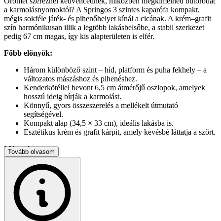
Örömet szereznél kedvencednek, miközben megkímélnéd bútorodat
a karmolásnyomoktól? A Springos 3 szintes kaparófa kompakt,
mégis sokféle játék- és pihenőhelyet kínál a cicának. A krém–grafit
szín harmónikusan illik a legtöbb lakásbelsőbe, a stabil szerkezet
pedig 67 cm magas, így kis alapterületen is elfér.
Főbb előnyök:
Három különböző szint – híd, platform és puha fekhely – a
változatos mászáshoz és pihenéshez.
Kenderkötéllel bevont 6,5 cm átmérőjű oszlopok, amelyek
hosszú ideig bírják a karmolást.
Könnyű, gyors összeszerelés a mellékelt útmutató
segítségével.
Kompakt alap (34,5 × 33 cm), ideális lakásba is.
Esztétikus krém és grafit kárpit, amely kevésbé láttatja a szőrt.
Méretek:
Tovább olvasom
Teljes magasság: 67 cm
Alap: 34,5 × 33 cm
Híd: 35 × 18 × 17 cm (hossz × szélesség × magasság)
1. platform: 33 × 20 cm
Kerek fekhely: Ø 25 cm, perem: 6,5 cm
Oszlopok: Ø 6,5 cm