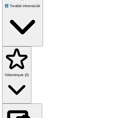
Szintek elhelyezkedése a talaptól mérve:
További információk
1. platform: 28 cm
Fekhely: 57 cm
Távolság a platform és a fekhely között: 27 cm
A stabil, minőségi anyagoknak köszönhetően a kaparófa
biztonságos és hosszú távú befektetés kedvenced számára. Rendeld
meg még ma, és teremts cicádnak saját játék- és pihenőzugot!
Vélemények (0)