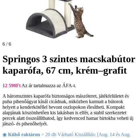
6 / 6
Springos 3 szintes macskabútor
kaparófa, 67 cm, krém–grafit
12 590
Ft
Az ár tartalmazza az ÁFA-t.
A háromszintes kaparófa biztonságos mászóteret, játékfelületet és
puha pihenőágyat kínál cicádnak, miközben karmait a bútorok
helyett a kenderkötéllel bevont oszlopokon élesítheti. Kompakt
alapjának köszönhetően kis lakásban is elfér, a stabil szerkezetet
percek alatt összeállíthatod, így kedvenced hamar birtokba veheti új
játszó- és pihenőhelyét.
◉
Külső raktáron
> 20 db Várható Kiszállítás: [Aug. 14 és Aug.