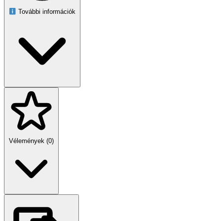
6. platform: 30 x 24,5 x 1,5 cm
További információk
Felső körplatformok: 28,5–29 cm átmérő
Kuckó 1: Ø 30 x 26,5 cm
Kuckó 2: 35 x 35 x 28,5 cm
Peremes ágy: Ø 32 x 9 cm
Függő játék: 14–27 cm rugalmas zsinór, 4,3 cm labda
Színek:
krém, sötétszürke és fehér, hogy illeszkedjen a modern
lakásdekorhoz.
Legfőbb előnyök
Ez a Springos macskafa hosszú órákra lefoglalja kedvencét,
csökkenti a stresszt és támogatja az egészséges karmok kialakulását,
miközben elegáns megjelenésével gazdagítja otthonát.
Vélemények (0)