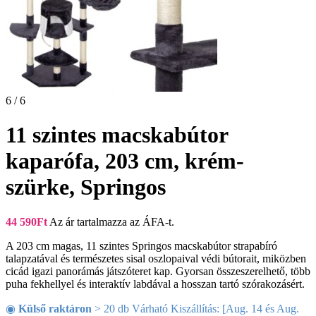
6 / 6
11 szintes macskabútor
kaparófa, 203 cm, krém-
szürke, Springos
44 590
Ft
Az ár tartalmazza az ÁFA-t.
A 203 cm magas, 11 szintes Springos macskabútor strapabíró
talapzatával és természetes sisal oszlopaival védi bútorait, miközben
cicád igazi panorámás játszóteret kap. Gyorsan összeszerelhető, több
puha fekhellyel és interaktív labdával a hosszan tartó szórakozásért.
◉
Külső raktáron
> 20 db Várható Kiszállítás: [Aug. 14 és Aug.