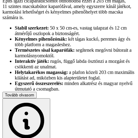
Építs igazi cicaparadicsomot otthonodba ezzel a 203 cm magas,
11 szintes macskabútor kaparófával, amely egyszerre kínál játékot,
karmolási lehetőséget és kényelmes pihenőhelyet több macska
számára is.
Stabil szerkezet:
50 x 50 cm-es, vastag talapzat és 12 cm
átmérőjű oszlopok a biztonságért.
Kényelmes pihenőzónák:
két tágas kuckó, peremes ágy és
több platform a magasleshez.
Természetes sisal kaparófák:
segítenek megóvni bútorait a
karmolásnyomoktól.
Interaktív játék:
rugós, függő labda ösztönzi a mozgást és
csökkenti az unalmat.
Helytakarékos magasság:
a plafon közeli 203 cm maximális
kilátást ad, miközben kis alapterületet foglal.
Egyszerű összeszerelés:
minden alkatrész és magyar nyelvű
útmutató a csomagban.
Tovább olvasom
Méretek részletesen
Alaplap: 50 x 50 x 1,5 cm
1. platform: 30 x 30 x 1,5 cm
2. platform: 50 x 19,5 x 1,5 cm
3. platform: 30 x 30 x 1,5 cm
4. platform: 50 x 19,5 x 1,5 cm
5. platform: 50 x 50 x 1,5 cm