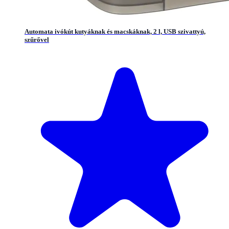
Automata ivókút kutyáknak és macskáknak, 2 l, USB szivattyú,
szűrővel