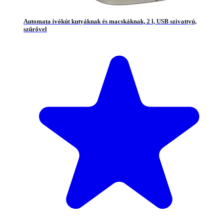
Automata ivókút kutyáknak és macskáknak, 2 l, USB szivattyú,
szűrővel