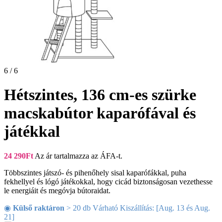
6 / 6
Hétszintes, 136 cm-es szürke
macskabútor kaparófával és
játékkal
24 290
Ft
Az ár tartalmazza az ÁFA-t.
Többszintes játszó- és pihenőhely sisal kaparófákkal, puha
fekhellyel és lógó játékokkal, hogy cicád biztonságosan vezethesse
le energiáit és megóvja bútoraidat.
◉
Külső raktáron
> 20 db Várható Kiszállítás: [Aug. 13 és Aug.
21]