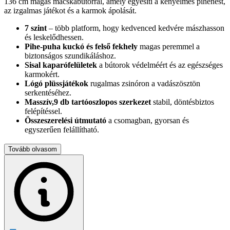
136 cm magas macskabútorral, amely egyesíti a kényelmes pihenést,
az izgalmas játékot és a karmok ápolását.
7 szint
– több platform, hogy kedvenced kedvére mászhasson
és leskelődhessen.
Pihe-puha kuckó és felső fekhely
magas peremmel a
biztonságos szundikáláshoz.
Sisal kaparófelületek
a bútorok védelméért és az egészséges
karmokért.
Lógó plüssjátékok
rugalmas zsinóron a vadászösztön
serkentéséhez.
Masszív,9 db tartóoszlopos szerkezet
stabil, döntésbiztos
felépítéssel.
Összeszerelési útmutató
a csomagban, gyorsan és
egyszerűen felállítható.
Méretek
(szé × mé × ma): alap 49 × 35 cm, kuckó Ø30 × 29 cm,
Tovább olvasom
felső ágy 32 × 32 × 2,5 cm, teljes magasság 136 cm.
Praktikus megoldás egy- vagy többmacskás háztartásokba, ahol
fontos a tartósság, a helytakarékosság és a macskák boldogsága.