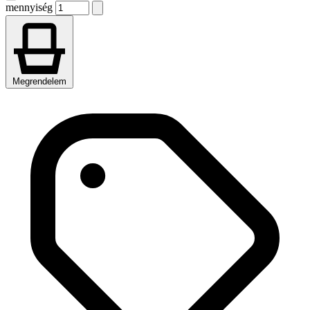
mennyiség
Megrendelem