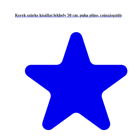
Kerek szürke kisállat fekhely 50 cm, puha plüss, csúszásgátló