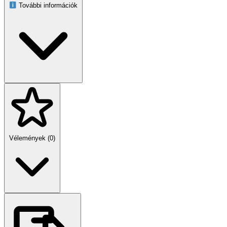
Súly csomagolva: 300 g
További információk
Anyag: ABS műanyag, gumi
Tipp:
Kezdd két egyszerű kifejezéssel, mint „kint” és „kaja”, és
fokozatosan bővítsd a szókincset. Jutalmazd a helyes használatot,
így a tanulás vidám közös élménnyé válik!
Vélemények (0)