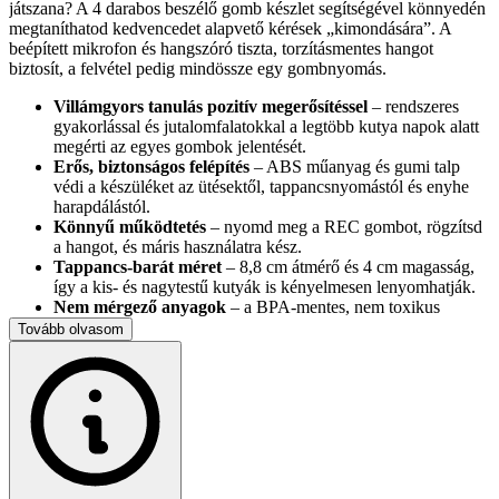
játszana? A 4 darabos beszélő gomb készlet segítségével könnyedén
megtaníthatod kedvencedet alapvető kérések „kimondására”. A
beépített mikrofon és hangszóró tiszta, torzításmentes hangot
biztosít, a felvétel pedig mindössze egy gombnyomás.
Villámgyors tanulás pozitív megerősítéssel
– rendszeres
gyakorlással és jutalomfalatokkal a legtöbb kutya napok alatt
megérti az egyes gombok jelentését.
Erős, biztonságos felépítés
– ABS műanyag és gumi talp
védi a készüléket az ütésektől, tappancsnyomástól és enyhe
harapdálástól.
Könnyű működtetés
– nyomd meg a REC gombot, rögzítsd
a hangot, és máris használatra kész.
Tappancs-barát méret
– 8,8 cm átmérő és 4 cm magasság,
így a kis- és nagytestű kutyák is kényelmesen lenyomhatják.
Nem mérgező anyagok
– a BPA-mentes, nem toxikus
anyagok óvják a kedvenc egészségét.
Tovább olvasom
A készlet tartalma: 1 db stabil alap, 4 db programozható gomb,
színes ajándékdoboz. A gombok 2 × AAA elemmel működnek (nem
tartozék). Ideális beltéri használatra, otthoni tréninghez vagy akár
állatterapeuták számára is.
Gombméret: 8,8 cm × 4 cm
Súly gombonként: 224 g