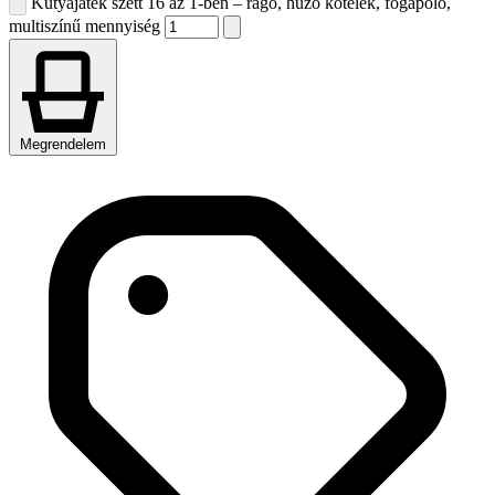
Kutyajáték szett 16 az 1-ben – rágó, húzó kötelek, fogápoló,
multiszínű mennyiség
Megrendelem