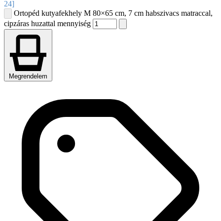
24]
Ortopéd kutyafekhely M 80×65 cm, 7 cm habszivacs matraccal,
cipzáras huzattal mennyiség
Megrendelem