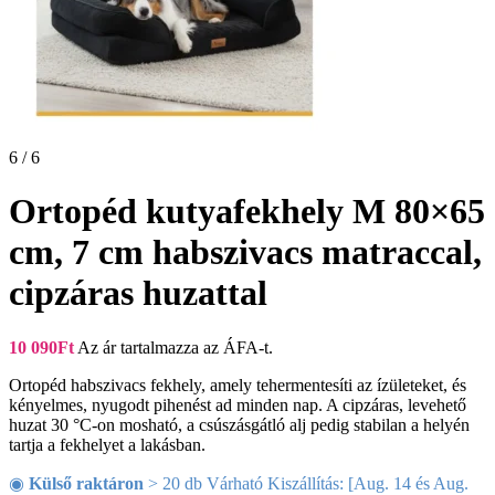
6 / 6
Ortopéd kutyafekhely M 80×65
cm, 7 cm habszivacs matraccal,
cipzáras huzattal
10 090
Ft
Az ár tartalmazza az ÁFA-t.
Ortopéd habszivacs fekhely, amely tehermentesíti az ízületeket, és
kényelmes, nyugodt pihenést ad minden nap. A cipzáras, levehető
huzat 30 °C-on mosható, a csúszásgátló alj pedig stabilan a helyén
tartja a fekhelyet a lakásban.
◉
Külső raktáron
> 20 db Várható Kiszállítás: [Aug. 14 és Aug.